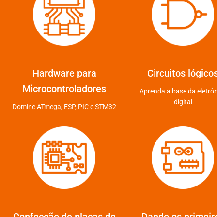
Hardware para
Circuitos lógico
Microcontroladores
Aprenda a base da eletrô
digital
Domine ATmega, ESP, PIC e STM32
Confecção de placas de
Dando os primeir