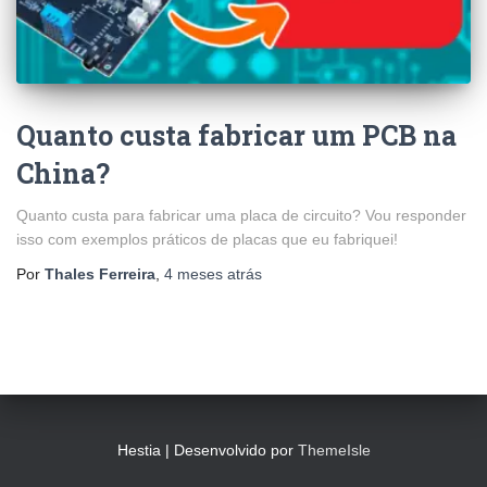
Quanto custa fabricar um PCB na
China?
Quanto custa para fabricar uma placa de circuito? Vou responder
isso com exemplos práticos de placas que eu fabriquei!
Por
Thales Ferreira
,
4 meses
atrás
Hestia | Desenvolvido por
ThemeIsle