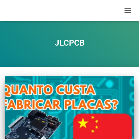
ALTE
NAVE
JLCPCB